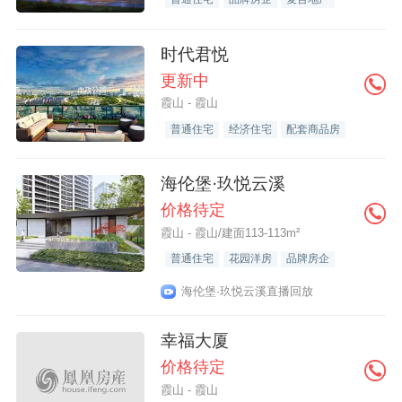
时代君悦
更新中
霞山 - 霞山
普通住宅
经济住宅
配套商品房
海伦堡·玖悦云溪
价格待定
霞山 - 霞山/建面113-113m²
普通住宅
花园洋房
品牌房企
海伦堡·玖悦云溪直播回放
幸福大厦
价格待定
霞山 - 霞山