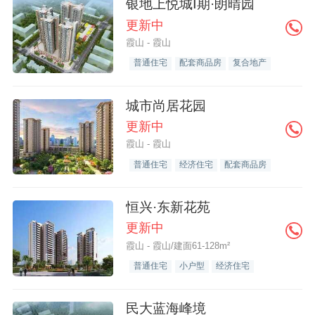
银地上悦城Ⅰ期·朗晴园
更新中
霞山 - 霞山
普通住宅
配套商品房
复合地产
城市尚居花园
更新中
霞山 - 霞山
普通住宅
经济住宅
配套商品房
恒兴·东新花苑
更新中
霞山 - 霞山/建面61-128m²
普通住宅
小户型
经济住宅
民大蓝海峰境