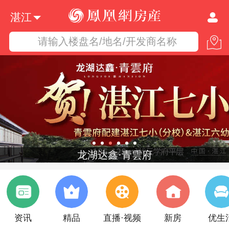
湛江
请输入楼盘名/地名/开发商名称
龙湖达鑫·青雲府
资讯
精品
直播·视频
新房
优生