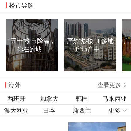
楼市导购
“五一”楼市降温，
严禁“炒楼”！多地
广
你在的城...
房地产中...
海外
查看更多
西班牙
加拿大
韩国
马来西亚
澳大利亚
日本
新西兰
更多