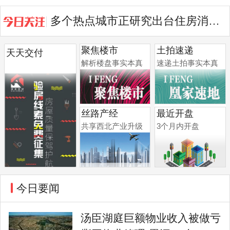
多个热点城市正研究出台住房消费提振举措
盛夏来临 房企销售是否能真正回暖?
聚焦楼市
土拍速递
天天交付
解析楼盘事实本真
速递土拍事实本真
丝路产经
最近开盘
共享西北产业升级
3个月内开盘
今日要闻
汤臣湖庭巨额物业收入被做亏