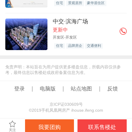
住宅
景观居所
豪华居住区
中交·滨海广场
更新中
开发区-开发区
住宅
品牌房企
交通便利
免责声明：本站旨在为用户提供更多楼盘信息，所载内容仅供参
考，最终信息以售楼处或政府备案信息为准。
登录
电脑版
站点地图
反馈
京ICP证030609号
©️2019手机凤凰网房产 ihouse.ifeng.com
我要团购
联系售楼处
关注