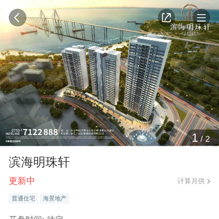
1
/
2
滨海明珠轩
更新中
计算月供
普通住宅
海景地产